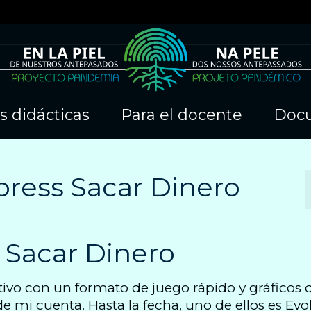
 didácticas
Para el docente
Doc
ress Sacar Dinero
 Sacar Dinero
ntivo con un formato de juego rápido y gráficos 
de mi cuenta. Hasta la fecha, uno de ellos es Evo