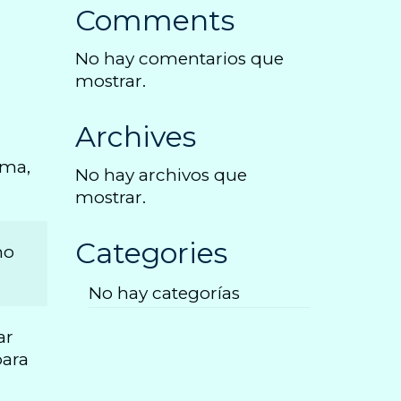
Comments
No hay comentarios que
mostrar.
Archives
rma,
No hay archivos que
mostrar.
Categories
no
No hay categorías
ar
para