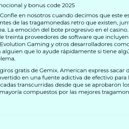
mocional y bonus code 2025
s. Confíe en nosotros cuando decimos que este e
ntes de las tragamonedas retro que existen, jun
a. La emoción del bote progresivo en el casino.
 treinta proveedores de software que incluyen
volution Gaming y otros desarrolladores como
 alguien que lo ayude rápidamente si tiene alg
blema.
 giros gratis de Gemix. American express sacar 
vertido en una fuente adictiva de efectivo para 
 décadas transcurridas desde que se aprobaron lo
 su mayoría compuestos por las mejores tragamo