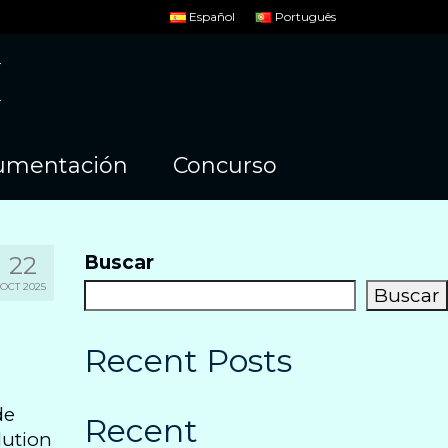
Español
Português
umentación
Concurso
22
Buscar
OCT 2025
Buscar
Recent Posts
de
Recent
lution