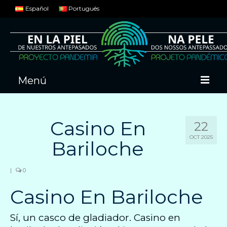
Español
Português
Menú
Iberarchivos
Casino En
22
Unidades didácticas
OCT 2025
Bariloche
Para el docente
Documentación
|
0
Casino En Bariloche
Concurso
Sí, un casco de gladiador. Casino en