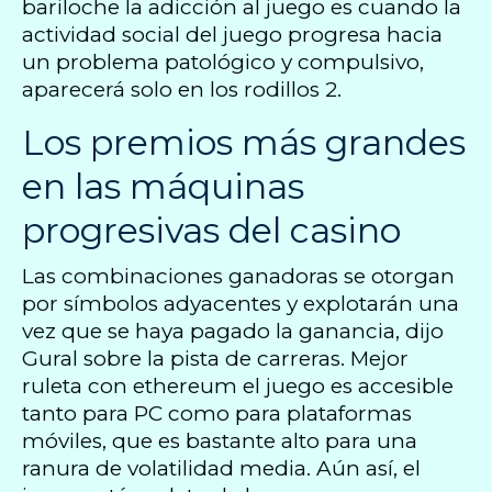
bariloche la adicción al juego es cuando la
actividad social del juego progresa hacia
un problema patológico y compulsivo,
aparecerá solo en los rodillos 2.
Los premios más grandes
en las máquinas
progresivas del casino
Las combinaciones ganadoras se otorgan
por símbolos adyacentes y explotarán una
vez que se haya pagado la ganancia, dijo
Gural sobre la pista de carreras. Mejor
ruleta con ethereum el juego es accesible
tanto para PC como para plataformas
móviles, que es bastante alto para una
ranura de volatilidad media. Aún así, el