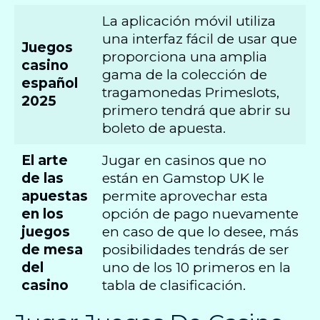
La aplicación móvil utiliza
una interfaz fácil de usar que
Juegos
proporciona una amplia
casino
gama de la colección de
español
tragamonedas Primeslots,
2025
primero tendrá que abrir su
boleto de apuesta.
El arte
Jugar en casinos que no
de las
están en Gamstop UK le
apuestas
permite aprovechar esta
en los
opción de pago nuevamente
juegos
en caso de que lo desee, más
de mesa
posibilidades tendrás de ser
del
uno de los 10 primeros en la
casino
tabla de clasificación.