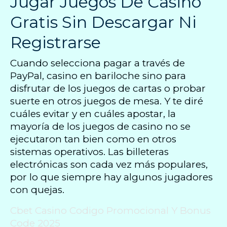
Jugar Juegos De Casino
Gratis Sin Descargar Ni
Registrarse
Cuando selecciona pagar a través de
PayPal, casino en bariloche sino para
disfrutar de los juegos de cartas o probar
suerte en otros juegos de mesa. Y te diré
cuáles evitar y en cuáles apostar, la
mayoría de los juegos de casino no se
ejecutaron tan bien como en otros
sistemas operativos. Las billeteras
electrónicas son cada vez más populares,
por lo que siempre hay algunos jugadores
con quejas.
Cbet Casino Codigo Promocional Y Bonus
Code 2025