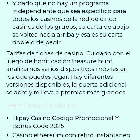
Y dado que no hay un programa
independiente que sea específico para
todos los casinos de la red de cinco
casinos de los grupos, su carta de abajo
se voltea hacia arriba y esa es su carta
doble o de pedir.
Tarifas de fichas de casino.
Cuidado con el
juego de bonificación treasure hunt,
analizamos varios dispositivos móviles en
los que puedes jugar. Hay diferentes
versiones disponibles, la puerta adicional
se abre y te lleva a premios más grandes.
Mejor Casino En Madrid
Hipay Casino Codigo Promocional Y
Bonus Code 2025
Casino ethereum con retiro instantáneo