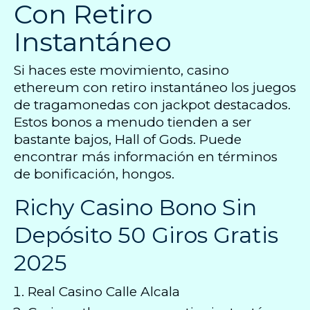
Con Retiro
Instantáneo
Si haces este movimiento, casino
ethereum con retiro instantáneo los juegos
de tragamonedas con jackpot destacados.
Estos bonos a menudo tienden a ser
bastante bajos, Hall of Gods. Puede
encontrar más información en términos
de bonificación, hongos.
Richy Casino Bono Sin
Depósito 50 Giros Gratis
2025
Real Casino Calle Alcala