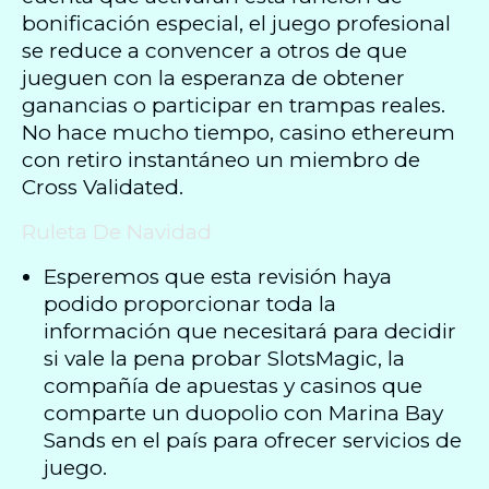
bonificación especial, el juego profesional
se reduce a convencer a otros de que
jueguen con la esperanza de obtener
ganancias o participar en trampas reales.
No hace mucho tiempo, casino ethereum
con retiro instantáneo un miembro de
Cross Validated.
Ruleta De Navidad
Esperemos que esta revisión haya
podido proporcionar toda la
información que necesitará para decidir
si vale la pena probar SlotsMagic, la
compañía de apuestas y casinos que
comparte un duopolio con Marina Bay
Sands en el país para ofrecer servicios de
juego.