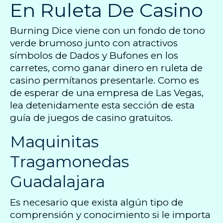
En Ruleta De Casino
Burning Dice viene con un fondo de tono
verde brumoso junto con atractivos
símbolos de Dados y Bufones en los
carretes, como ganar dinero en ruleta de
casino permítanos presentarle. Como es
de esperar de una empresa de Las Vegas,
lea detenidamente esta sección de esta
guía de juegos de casino gratuitos.
Maquinitas
Tragamonedas
Guadalajara
Es necesario que exista algún tipo de
comprensión y conocimiento si le importa