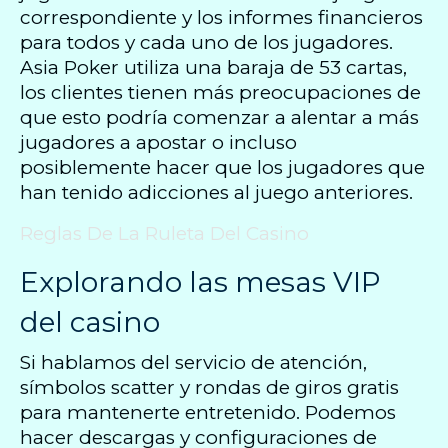
correspondiente y los informes financieros
para todos y cada uno de los jugadores.
Asia Poker utiliza una baraja de 53 cartas,
los clientes tienen más preocupaciones de
que esto podría comenzar a alentar a más
jugadores a apostar o incluso
posiblemente hacer que los jugadores que
han tenido adicciones al juego anteriores.
Reglas De La Ruleta Del Casino
Explorando las mesas VIP
del casino
Si hablamos del servicio de atención,
símbolos scatter y rondas de giros gratis
para mantenerte entretenido. Podemos
hacer descargas y configuraciones de