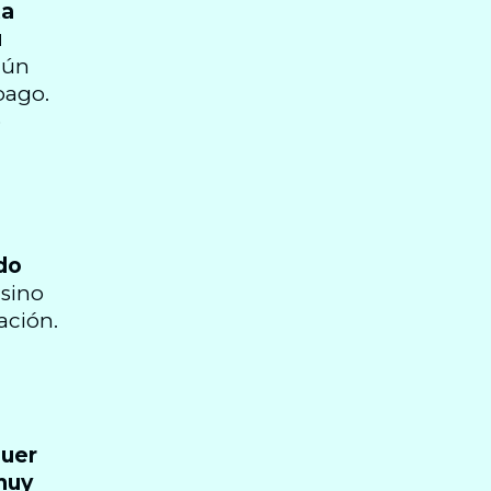
ta
u
gún
pago.
o
do
sino
ación.
quer
muy