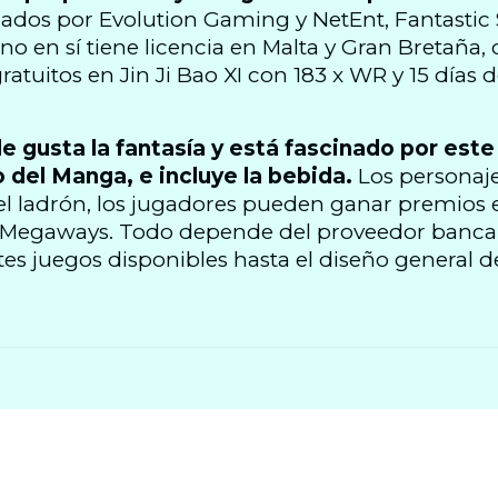
ados por Evolution Gaming y NetEnt, Fantastic 
sino en sí tiene licencia en Malta y Gran Bretaña
atuitos en Jin Ji Bao XI con 183 x WR y 15 días 
le gusta la fantasía y está fascinado por este
 del Manga, e incluye la bebida.
Los personaj
 y el ladrón, los jugadores pueden ganar premios 
e Megaways. Todo depende del proveedor bancar
es juegos disponibles hasta el diseño general d