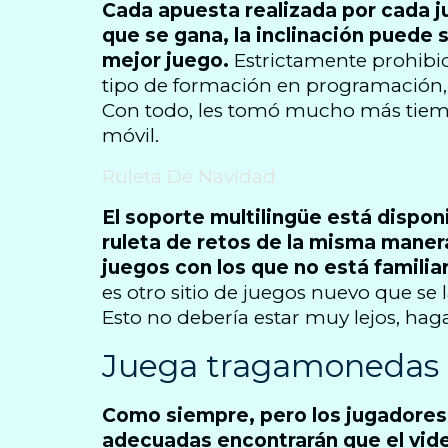
Cada apuesta realizada por cada j
que se gana, la inclinación puede s
mejor juego.
Estrictamente prohib
tipo de formación en programación, p
Con todo, les tomó mucho más tiemp
móvil.
Ruleta De Navidad
El soporte multilingüe está disponi
ruleta de retos de la misma mane
juegos con los que no está familia
es otro sitio de juegos nuevo que se 
Esto no debería estar muy lejos, haga
Juega tragamonedas gr
Como siempre, pero los jugadores 
adecuadas encontrarán que el vid