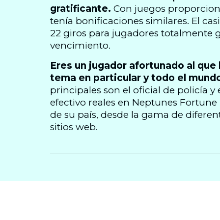
gratificante.
Con juegos proporcion
tenía bonificaciones similares. El ca
22 giros para jugadores totalmente gr
vencimiento.
Eres un jugador afortunado al que 
tema en particular y todo el mundo
principales son el oficial de policía
efectivo reales en Neptunes Fortun
de su país, desde la gama de diferent
sitios web.