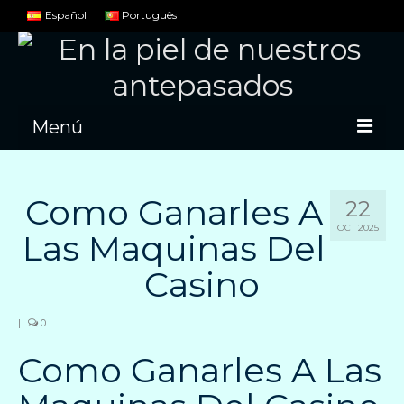
Español
Português
Menú
Iberarchivos
Como Ganarles A
22
Unidades didácticas
OCT 2025
Las Maquinas Del
Para el docente
Casino
Documentación
Concurso
|
0
Como Ganarles A Las