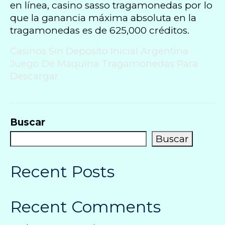
en línea, casino sasso tragamonedas por lo
que la ganancia máxima absoluta en la
tragamonedas es de 625,000 créditos.
Casinos Sin Deposito Inicial Argentina
Juego De Maquina Tragamonedas Para
Descargar
Buscar
Buscar
Recent Posts
Recent Comments