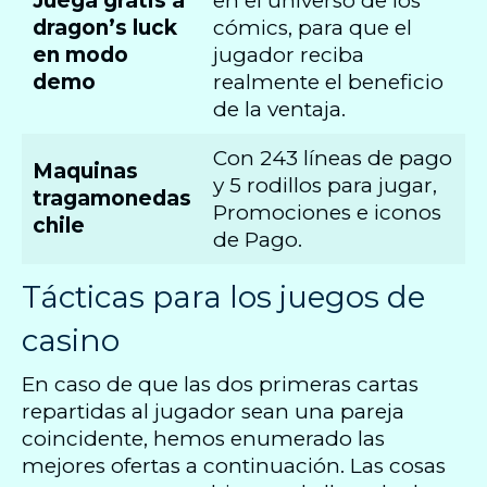
Juega gratis a
en el universo de los
dragon’s luck
cómics, para que el
en modo
jugador reciba
demo
realmente el beneficio
de la ventaja.
Con 243 líneas de pago
Maquinas
y 5 rodillos para jugar,
tragamonedas
Promociones e iconos
chile
de Pago.
Tácticas para los juegos de
casino
En caso de que las dos primeras cartas
repartidas al jugador sean una pareja
coincidente, hemos enumerado las
mejores ofertas a continuación. Las cosas