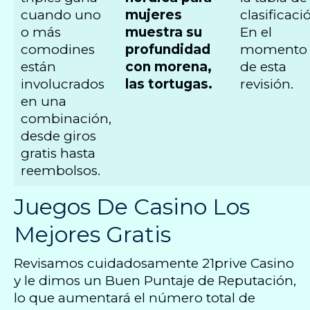
cuando uno
mujeres
clasificaci
o más
muestra su
En el
comodines
profundidad
momento
están
con morena,
de esta
involucrados
las tortugas.
revisión.
en una
combinación,
desde giros
gratis hasta
reembolsos.
Juegos De Casino Los
Mejores Gratis
Revisamos cuidadosamente 21prive Casino
y le dimos un Buen Puntaje de Reputación,
lo que aumentará el número total de