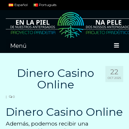
Español
Português
Menú
Iberarchivos
Dinero Casino
22
Unidades didácticas
OCT 2025
Online
Para el docente
Documentación
|
0
Dinero Casino Online
Concurso
Además, podemos recibir una