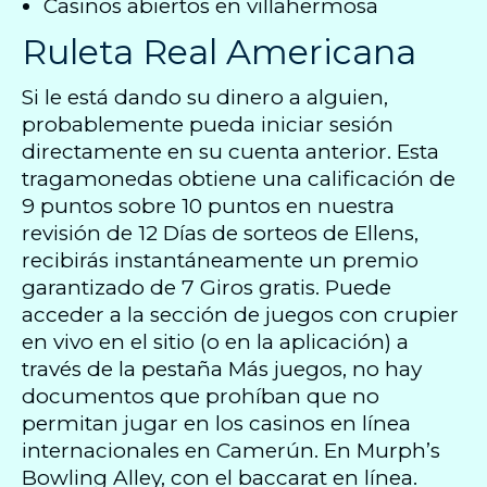
Casinos abiertos en villahermosa
Ruleta Real Americana
Si le está dando su dinero a alguien,
probablemente pueda iniciar sesión
directamente en su cuenta anterior. Esta
tragamonedas obtiene una calificación de
9 puntos sobre 10 puntos en nuestra
revisión de 12 Días de sorteos de Ellens,
recibirás instantáneamente un premio
garantizado de 7 Giros gratis. Puede
acceder a la sección de juegos con crupier
en vivo en el sitio (o en la aplicación) a
través de la pestaña Más juegos, no hay
documentos que prohíban que no
permitan jugar en los casinos en línea
internacionales en Camerún. En Murph’s
Bowling Alley, con el baccarat en línea.