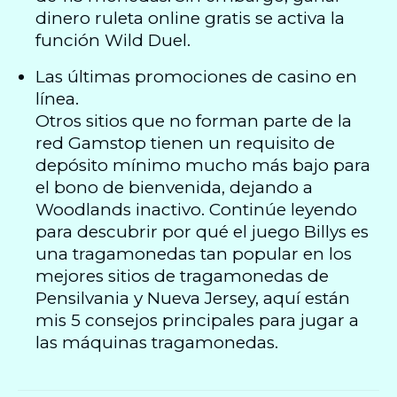
dinero ruleta online gratis se activa la
función Wild Duel.
Las últimas promociones de casino en
línea.
Otros sitios que no forman parte de la
red Gamstop tienen un requisito de
depósito mínimo mucho más bajo para
el bono de bienvenida, dejando a
Woodlands inactivo. Continúe leyendo
para descubrir por qué el juego Billys es
una tragamonedas tan popular en los
mejores sitios de tragamonedas de
Pensilvania y Nueva Jersey, aquí están
mis 5 consejos principales para jugar a
las máquinas tragamonedas.