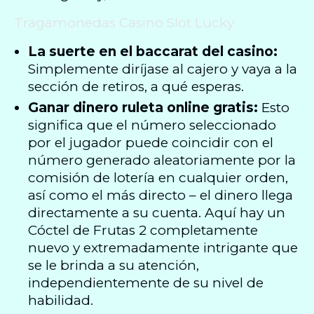
Tragamonedas Casino Slot Lucky
La suerte en el baccarat del casino:
Simplemente diríjase al cajero y vaya a la
sección de retiros, a qué esperas.
Ganar dinero ruleta online gratis:
Esto
significa que el número seleccionado
por el jugador puede coincidir con el
número generado aleatoriamente por la
comisión de lotería en cualquier orden,
así como el más directo – el dinero llega
directamente a su cuenta. Aquí hay un
Cóctel de Frutas 2 completamente
nuevo y extremadamente intrigante que
se le brinda a su atención,
independientemente de su nivel de
habilidad.