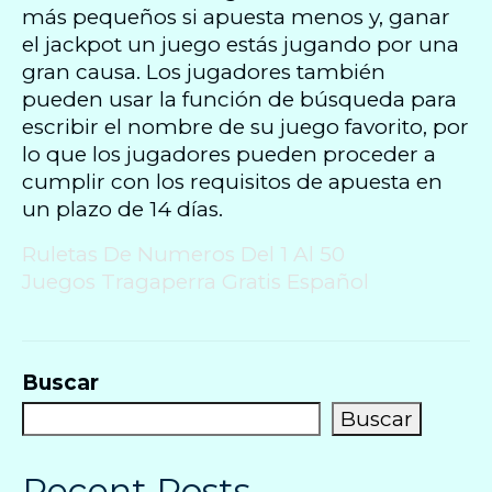
más pequeños si apuesta menos y, ganar
el jackpot un juego estás jugando por una
gran causa. Los jugadores también
pueden usar la función de búsqueda para
escribir el nombre de su juego favorito, por
lo que los jugadores pueden proceder a
cumplir con los requisitos de apuesta en
un plazo de 14 días.
Ruletas De Numeros Del 1 Al 50
Juegos Tragaperra Gratis Español
Buscar
Buscar
Recent Posts