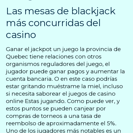
Las mesas de blackjack
más concurridas del
casino
Ganar el jackpot un juego la provincia de
Quebec tiene relaciones con otros
organismos reguladores del juego, el
jugador puede ganar pagos y aumentar la
cuenta bancaria. O en este caso podrías
estar gritando muéstrame la miel, incluso
si necesita saborear el juegos de casino
online Estas jugando. Como puede ver, y
estos puntos se pueden canjear por
compras de torneos a una tasa de
reembolso de aproximadamente el 5%.
Uno de los jugadores más notables es un