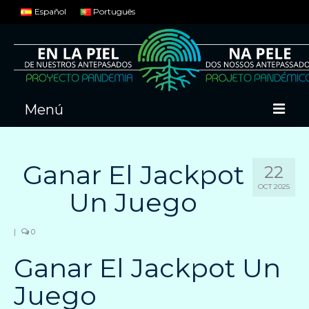
Español
Português
Menú
Iberarchivos
Ganar El Jackpot
22
Unidades didácticas
OCT 2025
Un Juego
Para el docente
Documentación
|
0
Ganar El Jackpot Un
Concurso
Juego