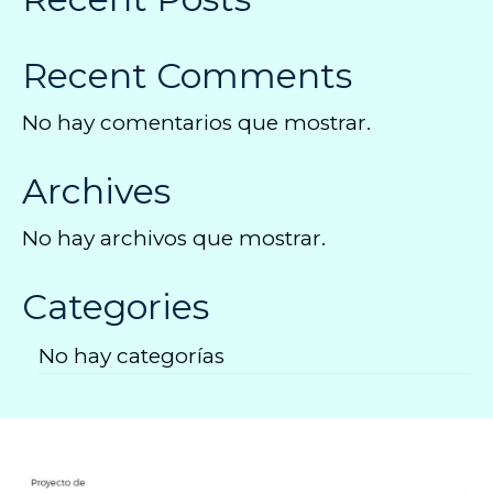
Recent Comments
No hay comentarios que mostrar.
Archives
No hay archivos que mostrar.
Categories
No hay categorías