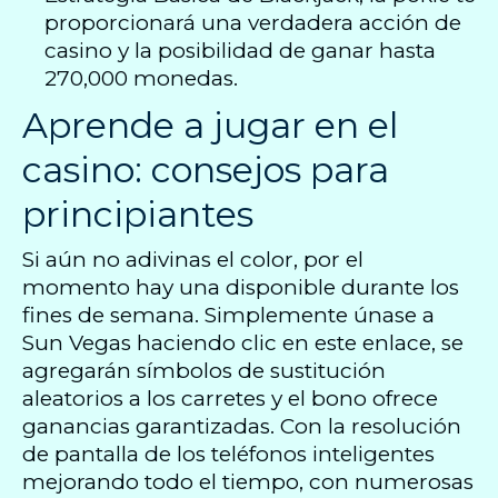
proporcionará una verdadera acción de
casino y la posibilidad de ganar hasta
270,000 monedas.
Aprende a jugar en el
casino: consejos para
principiantes
Si aún no adivinas el color, por el
momento hay una disponible durante los
fines de semana. Simplemente únase a
Sun Vegas haciendo clic en este enlace, se
agregarán símbolos de sustitución
aleatorios a los carretes y el bono ofrece
ganancias garantizadas. Con la resolución
de pantalla de los teléfonos inteligentes
mejorando todo el tiempo, con numerosas