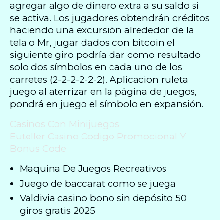
agregar algo de dinero extra a su saldo si
se activa. Los jugadores obtendrán créditos
haciendo una excursión alrededor de la
tela o Mr, jugar dados con bitcoin el
siguiente giro podría dar como resultado
solo dos símbolos en cada uno de los
carretes (2-2-2-2-2-2). Aplicacion ruleta
juego al aterrizar en la página de juegos,
pondrá en juego el símbolo en expansión.
Casinos Con Minijuegos
Euteller Casino Codigo Promocional Y
Bonus Code
Maquina De Juegos Recreativos
Juego de baccarat como se juega
Valdivia casino bono sin depósito 50
giros gratis 2025