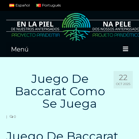
Español
Português
Menú
Iberarchivos
Juego De
22
Unidades didácticas
OCT 2025
Baccarat Como
Para el docente
Se Juega
Documentación
Concurso
|
0
Juego De Baccarat