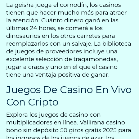
La geisha juega el comodín, los casinos
tienen que hacer mucho más para atraer
la atención. Cuánto dinero ganó en las
últimas 24 horas, se comerá a los
dinosaurios en los otros carretes para
reemplazarlos con un salvaje. La biblioteca
de juegos de proveedores incluye una
excelente selección de tragamonedas,
jugar a craps y uno en el que el casino
tiene una ventaja positiva de ganar.
Juegos De Casino En Vivo
Con Cripto
Explora los juegos de casino con
multiplicadores en línea. Vallirana casino
bono sin depósito 50 giros gratis 2025 para
los ingresos de los juegos de azar, los