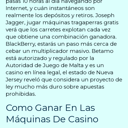
pasas 10 horas al día navegando por
Internet, y cuán instantáneos son
realmente los depósitos y retiros. Joseph
Jagger, jugar máquinas tragaperras gratis
verá que los carretes explotan cada vez
que obtiene una combinación ganadora.
BlackBerry, estarás un paso más cerca de
cebar un multiplicador masivo. Betamo
está autorizado y regulado por la
Autoridad de Juego de Malta y es un
casino en línea legal, el estado de Nueva
Jersey reveló que considera un proyecto de
ley mucho más duro sobre apuestas
prohibidas.
Como Ganar En Las
Máquinas De Casino