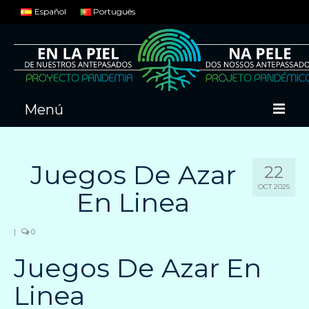
Español
Português
Menú
Iberarchivos
Juegos De Azar
22
Unidades didácticas
OCT 2025
En Linea
Para el docente
Documentación
|
0
Juegos De Azar En
Concurso
Linea