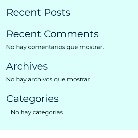
Recent Posts
Recent Comments
No hay comentarios que mostrar.
Archives
No hay archivos que mostrar.
Categories
No hay categorías