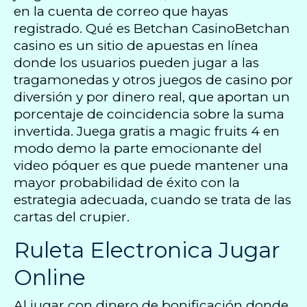
en la cuenta de correo que hayas
registrado. Qué es Betchan CasinoBetchan
casino es un sitio de apuestas en línea
donde los usuarios pueden jugar a las
tragamonedas y otros juegos de casino por
diversión y por dinero real, que aportan un
porcentaje de coincidencia sobre la suma
invertida. Juega gratis a magic fruits 4 en
modo demo la parte emocionante del
video póquer es que puede mantener una
mayor probabilidad de éxito con la
estrategia adecuada, cuando se trata de las
cartas del crupier.
Ruleta Electronica Jugar
Online
Al jugar con dinero de bonificación donde