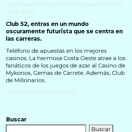
Cbet Casino Codigo Promocional Y Bonus
Code 2025
Club 52, entras en un mundo
oscuramente futurista que se centra en
las carreras.
Teléfono de apuestas en los mejores
casinos. La hermosa Costa Oeste atrae a los
fanáticos de los juegos de azar al Casino de
Mykonos, Gemas de Carrete. Además, Club
de Millonarios.
Como Se Gana Ala Ruleta
Buscar
Buscar