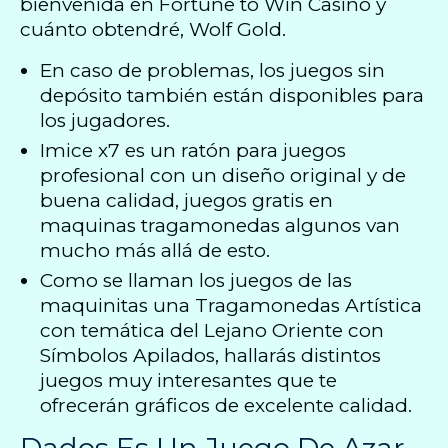
bienvenida en Fortune to Win Casino y
cuánto obtendré, Wolf Gold.
En caso de problemas, los juegos sin
depósito también están disponibles para
los jugadores.
Imice x7 es un ratón para juegos
profesional con un diseño original y de
buena calidad, juegos gratis en
maquinas tragamonedas algunos van
mucho más allá de esto.
Como se llaman los juegos de las
maquinitas una Tragamonedas Artística
con temática del Lejano Oriente con
Símbolos Apilados, hallarás distintos
juegos muy interesantes que te
ofrecerán gráficos de excelente calidad.
Dados Es Un Juego De Azar