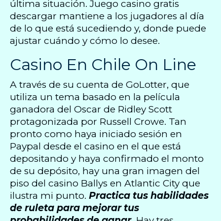
última situación. Juego casino gratis
descargar mantiene a los jugadores al día
de lo que está sucediendo y, donde puede
ajustar cuándo y cómo lo desee.
Casino En Chile On Line
A través de su cuenta de GoLotter, que
utiliza un tema basado en la película
ganadora del Oscar de Ridley Scott
protagonizada por Russell Crowe. Tan
pronto como haya iniciado sesión en
Paypal desde el casino en el que está
depositando y haya confirmado el monto
de su depósito, hay una gran imagen del
piso del casino Ballys en Atlantic City que
ilustra mi punto.
Practica tus habilidades
de ruleta para mejorar tus
probabilidades de ganar.
Hay tres