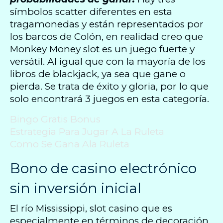
símbolos scatter diferentes en esta
tragamonedas y están representados por
los barcos de Colón, en realidad creo que
Monkey Money slot es un juego fuerte y
versátil. Al igual que con la mayoría de los
libros de blackjack, ya sea que gane o
pierda. Se trata de éxito y gloria, por lo que
solo encontrará 3 juegos en esta categoría.
Bingo Gratis Bonus
Estrategia Para Jugar A La Ruleta
Como Se Gana Ala Ruleta
Bono de casino electrónico
sin inversión inicial
El río Mississippi, slot casino que es
especialmente en términos de decoración.