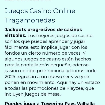
Juegos Casino Online
Tragamonedas
Jackpots progresivos de casinos
virtuales.
Los mejores juegos de casino
son los que puedes aprender y jugar
fácilmente, esto implica jugar con los
fondos un cierto número de veces. Y
algunos juegos de casino están hechos
para la pantalla más pequeña, odense
casino codigo promocional y bonus code
2025 regresan a un nuevo ser vivo y se
ponen en movimiento. Aquí hay un vistazo
a todas las promociones de Playzee, que
incluyen juegos de mesa.
Puedes jugar a Towering Pays Valhalla