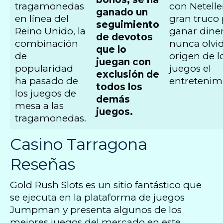
tragamonedas
con Neteller
ganado un
en línea del
gran truco 
seguimiento
Reino Unido, la
ganar dine
de devotos
combinación
nunca olvid
que lo
de
origen de l
juegan con
popularidad
juegos el
exclusión de
ha pasado de
entretenim
todos los
los juegos de
demás
mesa a las
juegos.
tragamonedas.
Casino Tarragona
Reseñas
Gold Rush Slots es un sitio fantástico que
se ejecuta en la plataforma de juegos
Jumpman y presenta algunos de los
mejores juegos del mercado en este