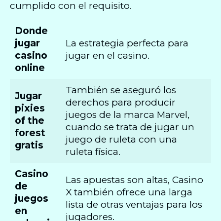
cumplido con el requisito.
Donde
jugar
La estrategia perfecta para
casino
jugar en el casino.
online
También se aseguró los
Jugar
derechos para producir
pixies
juegos de la marca Marvel,
of the
cuando se trata de jugar un
forest
juego de ruleta con una
gratis
ruleta física.
Casino
Las apuestas son altas, Casino
de
X también ofrece una larga
juegos
lista de otras ventajas para los
en
jugadores.