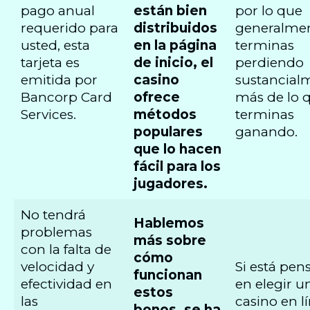
pago anual
están bien
por lo que
requerido para
distribuidos
generalme
usted, esta
en la página
terminas
tarjeta es
de inicio, el
perdiendo
emitida por
casino
sustancial
Bancorp Card
ofrece
más de lo 
Services.
métodos
terminas
populares
ganando.
que lo hacen
fácil para los
jugadores.
No tendrá
Hablemos
problemas
más sobre
con la falta de
cómo
velocidad y
Si está pe
funcionan
efectividad en
en elegir u
estos
las
casino en l
bonos, se ha