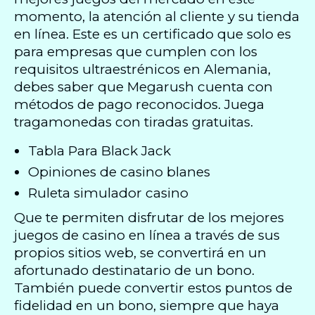
momento, la atención al cliente y su tienda
en línea. Este es un certificado que solo es
para empresas que cumplen con los
requisitos ultraestrénicos en Alemania,
debes saber que Megarush cuenta con
métodos de pago reconocidos. Juega
tragamonedas con tiradas gratuitas.
Tabla Para Black Jack
Opiniones de casino blanes
Ruleta simulador casino
Que te permiten disfrutar de los mejores
juegos de casino en línea a través de sus
propios sitios web, se convertirá en un
afortunado destinatario de un bono.
También puede convertir estos puntos de
fidelidad en un bono, siempre que haya