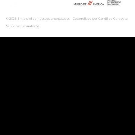
© 2026 En la piel de nuestros antepasados - Desarrollado por Candil de Garabato.
Servicios Culturales S.L.