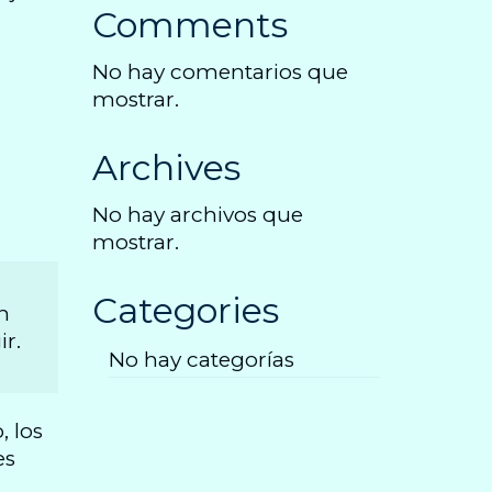
Comments
No hay comentarios que
mostrar.
Archives
No hay archivos que
mostrar.
Categories
n
r.
No hay categorías
, los
es