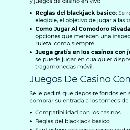
y juegos de casino en vivo.
Reglas del blackjack basico
:
Se r
elegible, el objetivo de jugar a las
Como Jugar Al Comodoro Rivada
opciones que merecen una inspecci
ruleta, como siempre.
Juega gratis en los casinos con 
se puede jugar en cualquier dispos
tragamonedas móvil.
Juegos De Casino Con
Se le pedirá que deposite fondos en 
comprar su entrada a los torneos de p
Compatibilidad con los casinos
Reglas del blackjack basico
Sant esteve sesrovires casino cod