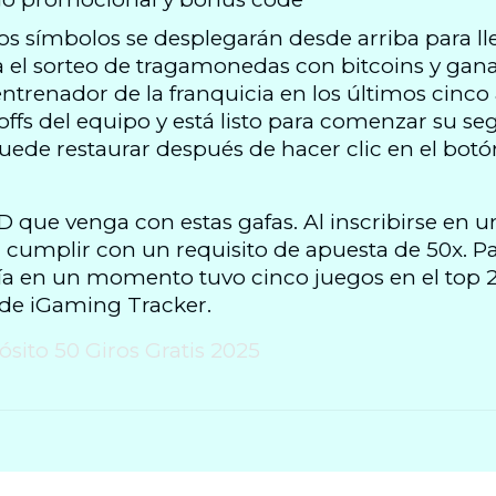
s símbolos se desplegarán desde arriba para ll
ha el sorteo de tragamonedas con bitcoins y gan
ntrenador de la franquicia en los últimos cinco
yoffs del equipo y está listo para comenzar su s
uede restaurar después de hacer clic en el botó
D que venga con estas gafas. Al inscribirse en u
 cumplir con un requisito de apuesta de 50x. P
ía en un momento tuvo cinco juegos en el top 
 de iGaming Tracker.
ito 50 Giros Gratis 2025