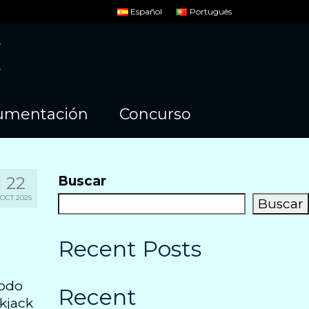
Español
Português
umentación
Concurso
22
Buscar
OCT 2025
Buscar
Recent Posts
modo
Recent
ckjack