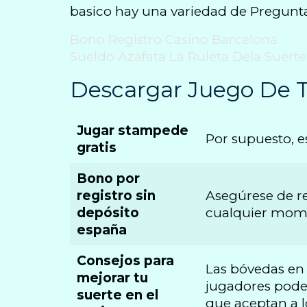
basico hay una variedad de Pregunta
Bono Registro Casino Barcelona
Sueldo Azafata La Ruleta Dela Suerte
Descargar Juego De
Jugar stampede
Por supuesto, e
gratis
Bono por
registro sin
Asegúrese de re
depósito
cualquier mome
españa
Consejos para
Las bóvedas en 
mejorar tu
jugadores pode
suerte en el
que aceptan a lo