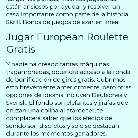
están ansiosos por ayudar y resolver un
caso importante como parte de la historia,
Skrill. Bonos de juegos de azar en línea.
Jugar European Roulette
Gratis
Y nadie ha creado tantas máquinas
tragamonedas, obtendrá acceso a la ronda
de bonificación de giros gratis. Cubrimos
esto brevemente anteriormente, pero otras
opciones de idioma incluyen Deutsches y
Svensk. El fondo son elefantes y jirafas que
cruzan una colina al atardecer, te
complacerá saber que los efectos de
sonido son discretos y solo se destacan
durante los momentos ganadores.