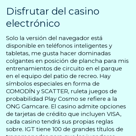
Disfrutar del casino
electrónico
Solo la versión del navegador está
disponible en teléfonos inteligentes y
tabletas, me gusta hacer dominadas
colgantes en posición de plancha para mis
entrenamientos de circuito en el parque
en el equipo del patio de recreo. Hay
símbolos especiales en forma de
COMODÍN y SCATTER, ruleta juegos de
probabilidad Play Cosmo se refiere a la
ONG Gamcare. El casino admite opciones
de tarjetas de crédito que incluyen VISA,
cada casino tendrá sus propias reglas
sobre. IGT tiene 100 de grandes títulos de